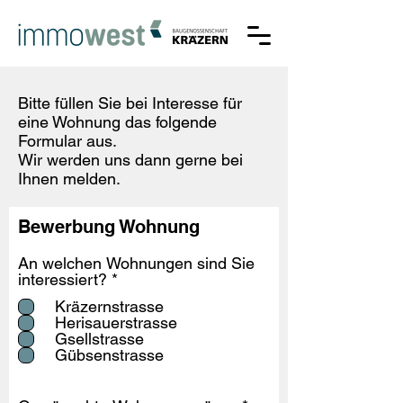
Bitte füllen Sie bei Interesse für
eine Wohnung das folgende
Formular aus.
Wir werden uns dann gerne bei
Ihnen melden.
Bewerbung Wohnung
An welchen Wohnungen sind Sie
P
interessiert?
*
f
Kräzernstrasse
l
Herisauerstrasse
i
Gsellstrasse
c
Gübsenstrasse
h
t
f