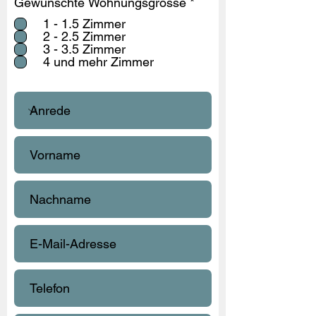
P
Gewünschte Wohnungsgrösse
*
e
f
l
1 - 1.5 Zimmer
l
d
2 - 2.5 Zimmer
i
3 - 3.5 Zimmer
c
4 und mehr Zimmer
h
t
f
e
l
d